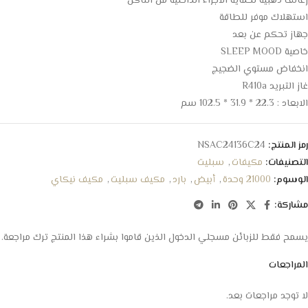
زعانف ذهبية لحماية الاجزاء الداخلية من التاكل
استهلاك موفر للطاقة
جهاز تحكم عن بعد
خاصية SLEEP MOOD
انخفاض مستوي الضجيج
غاز التبريد R410a
الابعاد : 22.3 * 31.9 * 102.5 سم
رمز المنتج:
NSAC24136C24
التصنيفات:
مكيفات
,
سبليت
الوسوم:
21000 وحدة
,
أبيض
,
بارد
,
مكيف سبليت
,
مكيف نيكاي
مشاركة:
يسمح فقط للزبائن مسجلي الدخول الذين قاموا بشراء هذا المنتج ترك مراجعة.
المراجعات
لا توجد مراجعات بعد.