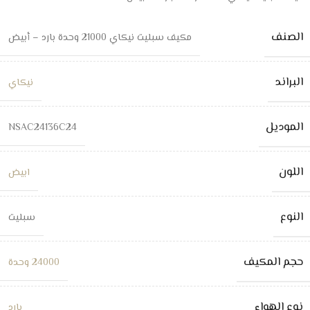
الصنف
مكيف سبليت نيكاي 21000 وحدة بارد – أبيض
البراند
نيكاي
الموديل
NSAC24136C24
اللون
ابيض
النوع
سبليت
حجم المكيف
24000 وحدة
نوع الهواء
بارد