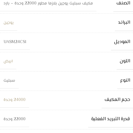
الصنف
مكيف سبليت يوجين بلازما مطور 22000 وحدة – بارد
البراند
يوجين
الموديل
UASM24CSI
اللون
ابيض
النوع
سبليت
حجم المكيف
24000 وحدة
قدرة التبريد الفعلية
22000 وحدة