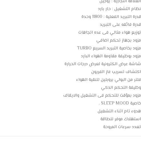
العلامة التجارية : يوجين
نظام التشغيل : حار بارد
قدرة التبريد الفعلية : 11800 وحدة
قدرة فائقه على التبريد
توزيع هواء مثالي فى عده اتجاهات
مزود بجهاز تحكم اضافي
مزود بخاصية التبريد السريع TURBO
مزود بوظيفة مقاومة الهواء البارد
شاشة عرض الكترونية لعرض درجات الحرارة
اكتشاف تسريب غاز الفريون
فلتر من البولي بروبلين لتنقية الهواء
وظيفة التحكم الذكي
مزود بمؤقت للتحكم فى التشغيل والايقاف
خاصية SLEEP MOOD .
هدوء تام اثناء التشغيل
استهلاك موفر للطاقة
تعدد سرعات المروحة