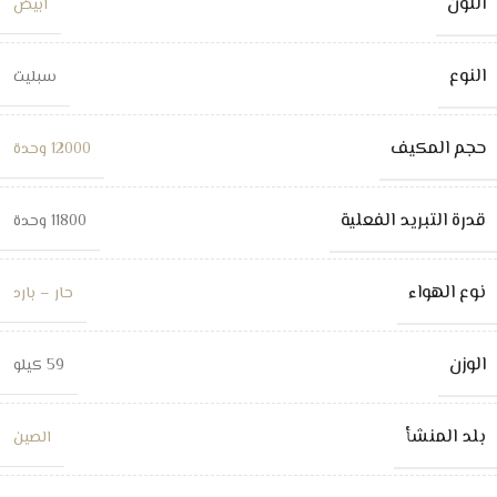
اللون
ابيض
النوع
سبليت
حجم المكيف
12000 وحدة
قدرة التبريد الفعلية
11800 وحدة
نوع الهواء
حار – بارد
الوزن
59 كيلو
بلد المنشأ
الصين