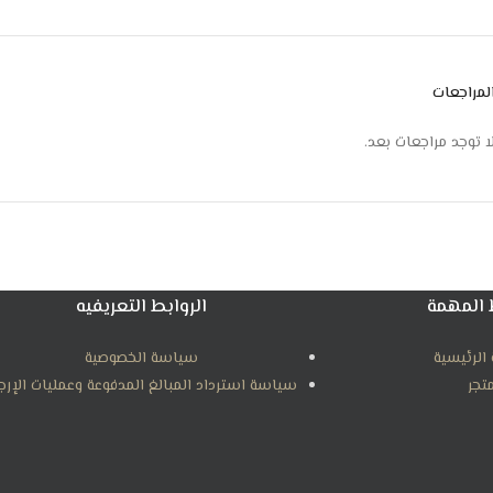
شاشة عرض الكترونية لعرض درجات الحرارة
هدوء تام اثناء التشغيل
استهلاك موفر للطاقة الكهربائية
لمراجعات
ا توجد مراجعات بعد.
 المهمة
الروابط التعريفيه
الرئيسية
سياسة الخصوصية
متجر
سياسة استرداد المبالغ المدفوعة وعمليات الإرج