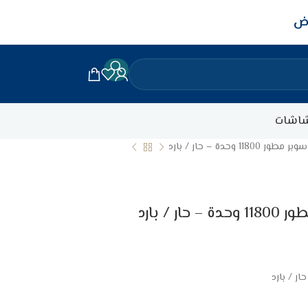
اض
اشات
 وحدة – حار / بارد
/ بارد