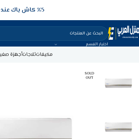
5‎% كاش باك عند الدفع عن طريق الفيزا البنكيه
اختيار القسم
مكيفات
ثلاجات
أجهزة صغير
SOLD
OUT