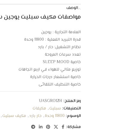
الوصف
مواصفات مكيف سبليت يوجين سوبر مطور 11800 وحدة
العلامة التجارية : يوجين
قدرة التبريد الفعلية : 11800 وحدة
نظام التشغيل: حار / بارد
تعدد سرعات المروحة
خاصية SLEEP MOOD
توزيع مثالي للهواء في اربع اتجاهات
خاصية استشعار درجات الحرارة
خاصية التنظيف التلقائي
مزود بمؤقت للتحكم فى التشغيل والايقاف
خاصية اعادة التشغيل التلقائي
رمز المنتج:
UASGRO12H
تشخيص ذاتي لاكتشاف الاعطال
التصنيفات:
سبليت
,
مكيفات
فلتر عالى الكفاءة لتنقية الهواء
الوسوم:
11800 وحدة
,
حار بارد
,
مكيف سبليت
,
تصميم جاف للحفاظ على نظافة المكيف
مشاركة:
تكنولوجيا التبريد السريع TURBO