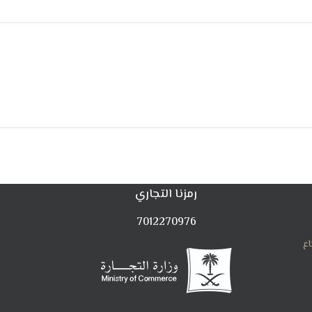
رمزنا التجاري
7012270976
اع