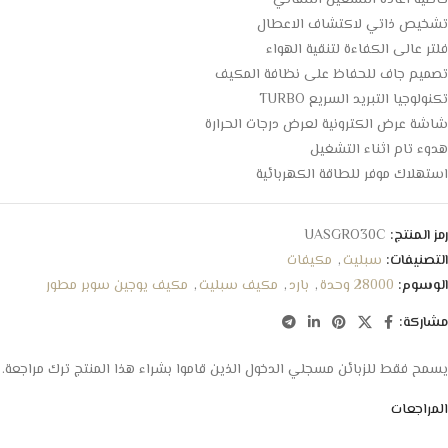
خاصية اعادة التشغيل التلقائي
تشخيص ذاتي لاكتشاف الاعطال
فلتر عالى الكفاءة لتنقية الهواء
تصميم جاف للحفاظ على نظافة المكيف
تكنولوجيا التبريد السريع TURBO
شاشة عرض الكترونية لعرض درجات الحرارة
هدوء تام اثناء التشغيل
استهلاك موفر للطاقة الكهربائية
رمز المنتج:
UASGRO30C
التصنيفات:
سبليت
,
مكيفات
الوسوم:
28000 وحدة
,
بارد
,
مكيف سبليت
,
مكيف يوجين سوبر مطور
مشاركة:
يسمح فقط للزبائن مسجلي الدخول الذين قاموا بشراء هذا المنتج ترك مراجعة.
المراجعات