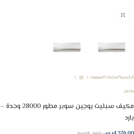
Click to enlarge
الرئيسية
مكيفات
سبليت
يوجين
مكيف سبليت يوجين سوبر مطور 28000 وحدة –
بارد
4,376.00
ر.س
شامل الضريبة