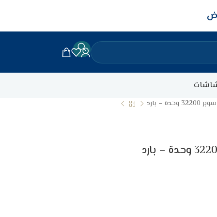
اض
اشات
ة – بارد