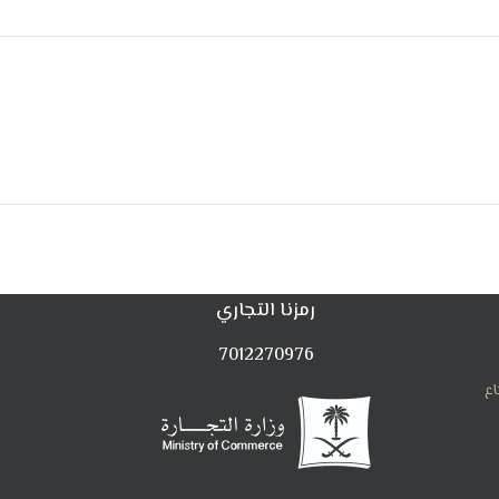
رمزنا التجاري
7012270976
اع