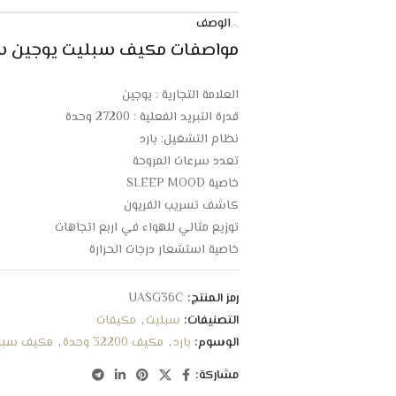
الوصف
مواصفات مكيف سبليت يوجين سوبر 32200 وحدة – 
العلامة التجارية : يوجين
قدرة التبريد الفعلية : 27200 وحدة
نظام التشغيل: بارد
تعدد سرعات المروحة
خاصية SLEEP MOOD
كاشف تسريب الفريون
توزيع مثالي للهواء في اربع اتجاهات
خاصية استشعار درجات الحرارة
خاصية التنظيف التلقائي
مزود بمؤقت للتحكم فى التشغيل والايقاف
رمز المنتج:
UASG36C
خاصية اعادة التشغيل التلقائي
التصنيفات:
سبليت
,
مكيفات
تشخيص ذاتي لاكتشاف الاعطال
الوسوم:
بارد
,
مكيف 32200 وحدة
,
مكيف سبل
فلتر عالى الكفاءة لتنقية الهواء
مشاركة:
تصميم جاف للحفاظ على نظافة المكيف