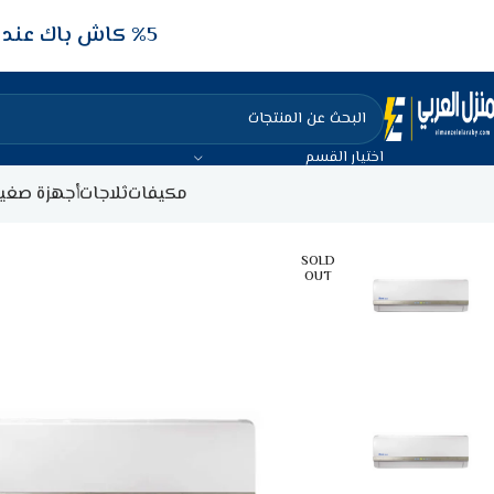
5‎% كاش باك عند الدفع عن طريق الفيزا البنكيه
اختيار القسم
مكيفات
ثلاجات
أجهزة صغير
SOLD
OUT