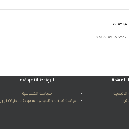
تكنولوجيا التبريد السريع TURBO
شاشة عرض الكترونية لعرض درجات الحرارة
هدوء تام اثناء التشغيل
لمراجعات
استهلاك موفر للطاقة الكهربائية
الابعاد : 107.8*32.5*28.6 سم
ا توجد مراجعات بعد.
 المهمة
الروابط التعريفيه
الرئيسية
سياسة الخصوصية
متجر
سياسة استرداد المبالغ المدفوعة وعمليات الإرج