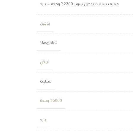
مكيف سبليت يوجين سوبر 32200 وحدة – بارد
يوجين
Uasg36C
ابيض
سبليت
36000 وحدة
بارد