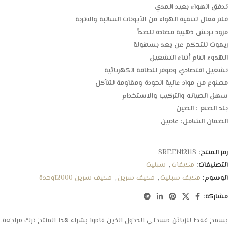
تدفق الهواء بعيد المدي
فلتر فعال لتنقية الهواء من الأيونات السالبة والاتربة
مزود بريش ذهبية مضادة للصدأ
ريموت للتحكم عن بعد بسهولة
الهدوء التام أثناء التشغيل
تشغيل اقتصادي وموفر للطاقة الكهربائية
مصنوع من مواد عالية الجودة ومقاومة للتآكل
سهل الصيانه والتركيب والاستخدام
بلد الصنع : الصين
الضمان الشامل: عامين
رمز المنتج:
SREEN12HS
التصنيفات:
مكيفات
,
سبليت
الوسوم:
مكيف سبليت
,
مكيف سرين
,
مكيف سرين 12000وحدة
مشاركة:
يسمح فقط للزبائن مسجلي الدخول الذين قاموا بشراء هذا المنتج ترك مراجعة.