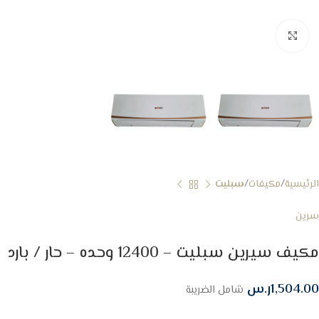
Click to enlarge
الرئيسية
مكيفات
سبليت
سرين
مكيف سيرين سبليت – 12400 وحده – حار / بارد
1,504.00
ر.س
شامل الضريبة