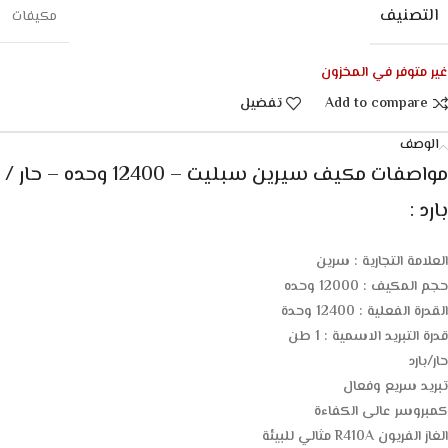
التصنيف
مكيفات
غير متوفر في المخزون
Add to compare
تفضيل
الوصف
مواصفات مكيف سيرين سبليت – 12400 وحده – حار /
بارد :
العلامة التجارية : سرين
حجم المكيف : 12000 وحده
القدرة الفعلية : 12400 وحدة
قدرة التبريد الاسمية : 1 طن
حار/بارد
تبريد سريع وفعال
كمبروسر عالى الكفاءة
الغاز الفريون R410A مثالي للبيئة