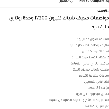
Add to compare
تفضيل
الوصف
مواصفات مكيف شباك تليزون 17200 وحدة روتاري –
حار / بارد :
العلامة التجارية : تليزون
مكيف بنظام هواء حار / بارد
قدرة التبريد 1.5 طن
2 مفتاح لضبط درجة الحرارة
ضاغط روتاري عالي الكفاءة
مكيف شباك صديق للبيئة
سرعات متنوعة للتبريد
فلتر قابل للغسيل
مؤقت 24 ساعة
تقليل الرطوبة في الجو
فلتر لإزالة الروائح والغازات الضارة من الهواء
غاز التبريد R410A