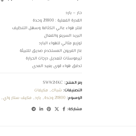
حار – بارد
القدرة الفعلية : 21800 وحدة
فلتر هواء عالي الكثافة وسهل التنظيف
البريد السريع والفعال
توزيع مثالي للهواء البارد
غاز الفريون المستخدم صديق لللبيئة
ثيرموستات لتعديل درجات الحرارة
تدفق هواء قوي بعيد المدي
كفاءة عالية و أداء مثالي
الجهد الكهربي 230 فولت
رمز المنتج:
SWW24KC
التردد 60 هرتز
التصنيفات:
شباك
,
مكيفات
الأبعاد : 78× 42.8 × 66 سم
الوسوم:
21800 وحدة
,
بارد
,
مكيف ستار واي
,
مشاركة: