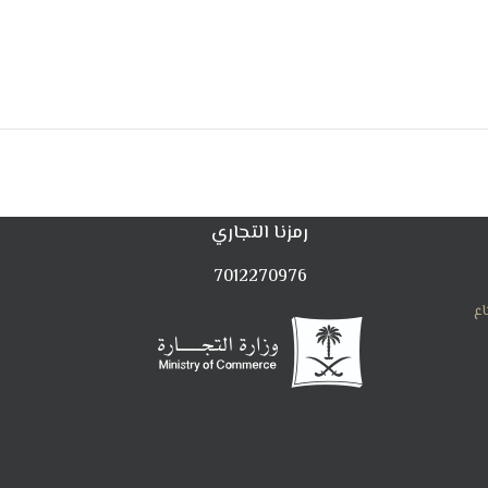
رمزنا التجاري
7012270976
اع