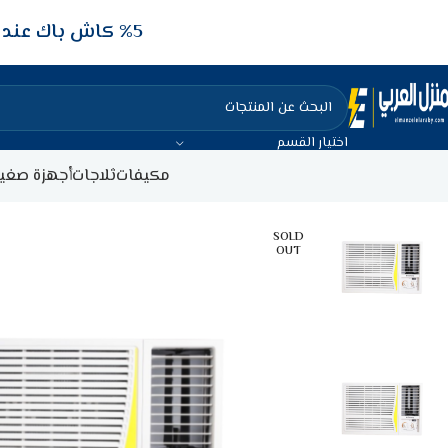
5‎% كاش باك عند الدفع عن طريق الفيزا البنكيه
اختيار القسم
مكيفات
ثلاجات
أجهزة صغير
SOLD
OUT