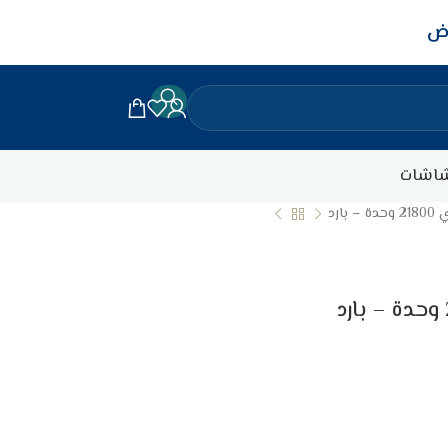
اض
اشات
ارد