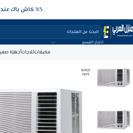
5‎% كاش باك عند الدفع عن طريق الفيزا البنكيه
اختيار القسم
مكيفات
ثلاجات
أجهزة صغير
SOLD
OUT