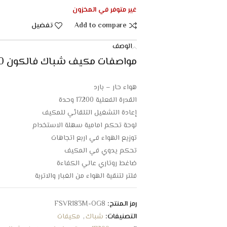
غير متوفر في المخزون
Add to compare
تفضيل
الوصف
مواصفات مكيف شباك فالكون 17200 وحدة – حار بارد :
هواء حار – بارد
القدرة الفعلية 17200 وحدة
إعادة التشغيل التلقائي للمكيف
لوحة تحكم امامية سهلة الاستخدام
توزيع الهواء في اربع اتجاهات
تحكم يدوي في المكيف
ضاغط روتاري عالي الكفاءة
فلتر لتنقية الهواء من الغبار والاتربة
غاز التريد المستخدم صديق للبيئة
انخفاض مستوى الضجيج
رمز المنتج:
FSVR183M-OG8
الجهد الكهربي 230 فولت
التصنيفات:
شباك
,
مكيفات