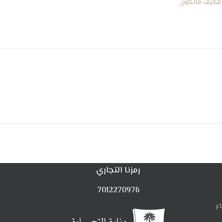
مكيف فالكون
رمزنا التجاري
7012270976
اع