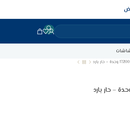
اض
اشات