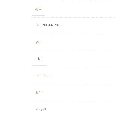
كارير
CRSR183M-P0H0
ابيض
شباك
18000 وحدة
عامين
مكيفات