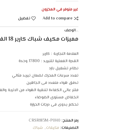
غير متوفر في المخزون
Add to compare
تفضيل
الوصف
مميزات مكيف شباك كارير 18 الف وحدة – بارد :
العلامة التجارية : كارير
القدرة الفعلية للتبريد : 17800 وحدة
نظام تشغيل بارد
تعدد سرعات المحرك لضمان تبريد مثالي
تدفق هواء متعدد فى اتجاهين
فلتر عالي الكفاءة لتنقية الهواء من الاتربة والغب
انخفاض مستوى الضوضاء
تحكم يدوي فى درجات الحرارة
ريش داخلية لتوجيه الهواء
فتحة تغذية لتجديد الهواء
رمز المنتج:
CRSR183M-P0H0
سهولة تنظيف الفلتر
التصنيفات:
مكيفات
,
شباك