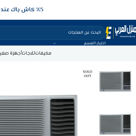
5‎% كاش باك عند الدفع عن طريق الفيزا البنكيه
اختيار القسم
مكيفات
ثلاجات
أجهزة صغير
SOLD
OUT