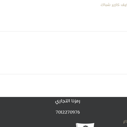
يف كارير شباك
رمزنا التجاري
7012270976
اع