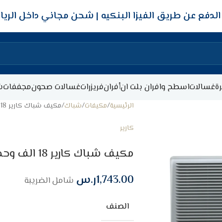
شحن مجاني داخل الري
ة
غسالات
اسطح وافران بلت ان
أفران
فريزرات
غسالات صحون
مجففات
ش
الرئيسية
مكيفات
شباك
مكيف شباك كارير 18 الف وحدة – بارد
كارير
مكيف شباك كارير 18 الف وحدة – بارد
1,743.00
ر.س
شامل الضريبة
الصنف