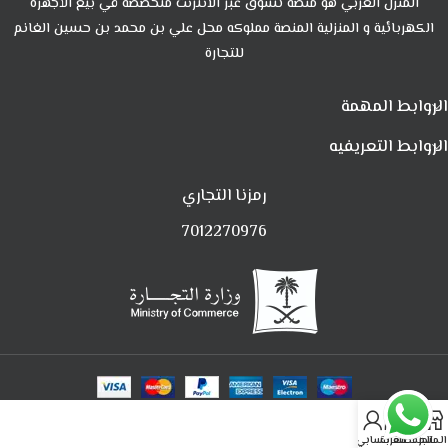
المنزل العربي هو منصة تسوق عبر الانترنت متخصصة في بيع الأجهزة
الكهربائية و المنزلية المنصة مملوكه محل علي بن محمد بن حسين الغانم
للتجارة
الروابط المهمة
الروابط التعريفيه
رمزنا التجاري
7012270976
0
المتجر
المفضلة
العربة
حسابي