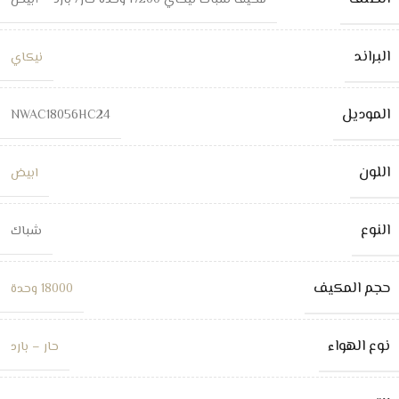
مكيف شباك نيكاي 17200 وحدة حار/ بارد – أبيض
البراند
نيكاي
الموديل
NWAC18056HC24
اللون
ابيض
النوع
شباك
حجم المكيف
18000 وحدة
نوع الهواء
حار – بارد