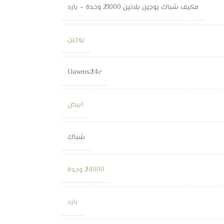
مكيف شباك يوجين بلاتين 21000 وحدة – بارد
يوجين
Uawms24c
ابيض
شباك
24000 وحدة
بارد