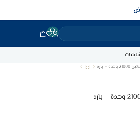
اض
اشات
 – بارد