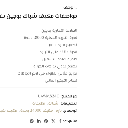
الوصف
مواصفات مكيف شباك يوجين بلاتين 21000 وحدة – 
العلامة التجارية يوجين
قدرة التبريد الفعلية 21000 وحدة
تصميم فريد ومميز
قدرة فائقة على التبريد
خاصية اعادة التشغيل
تحكم يدوي بدرجات الحرارة
توزيع مثالي للهواء فى اربع اتجاهات
نظام التبخير الذاتي
فلتر لتنقية الهواء من الغبار والاتربه
زعانف ذهبيه لحماية لفائف المكثف من التاكل
رمز المنتج:
UAWMS24C
شبك خلفي عازل
التصنيفات:
شباك
,
مكيفات
هدوء تام اثناء التشغيل
الوسوم:
بارد
,
مكيف 24000 وحدة
,
مكيف شبا
استهلاك موفر للطاقة
مشاركة:
الابعاد : 42.8*68*66 سم