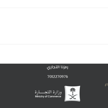
رمزنا التجاري
7012270976
اع