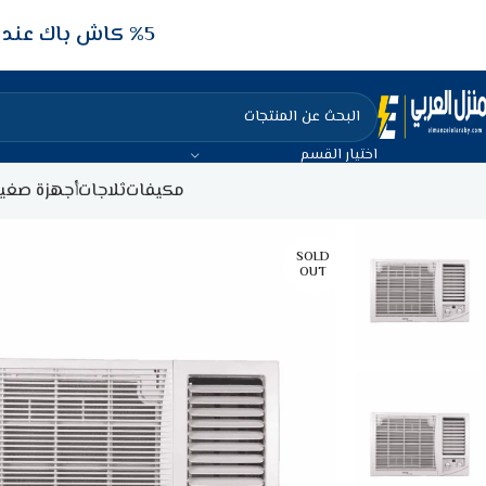
5‎% كاش باك عند الدفع عن طريق الفيزا البنكيه
اختيار القسم
مكيفات
ثلاجات
أجهزة صغير
SOLD
OUT