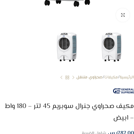
Click to enlarge
الرئيسية
مكيفات
صحراوي متنقل
مكيف صحراوي جنرال سوبريم 45 لتر – 180 واط
– ابيض
787.00
ر.س
شامل الضريبة