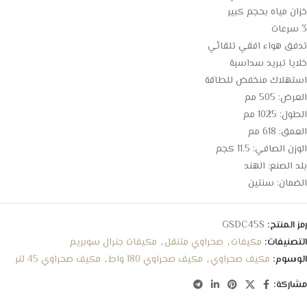
خزان مياه بحجم كبير
3 سرعات
تدفق هواء افقي تلقائي
خلايا تبريد سداسية
استهلاك منخفض للطاقة
العرض: 505 مم
الطول: 1025 مم
العمق: 618 مم
الوزن الصافي: 11.5 كجم
بلد الصنع: الهند
الضمان: سنتين
رمز المنتج:
GSDC45S
التصنيفات:
مكيفات
,
صحراوي متنقل
,
مكيفات جنرال سوبريم
الوسوم:
مكيف صحراوي
,
مكيف صحراوي 180 واط
,
مكيف صحراوي 45 لتر
مشاركة: