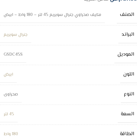
الصنف
مكيف صحراوي جنرال سوبريم 45 لتر – 180 واط – ابيض
البراند
جنرال سوبريم
الموديل
GSDC45S
اللون
ابيض
النوع
صحراوى
السعة
45 لتر
الطاقة
180 واط