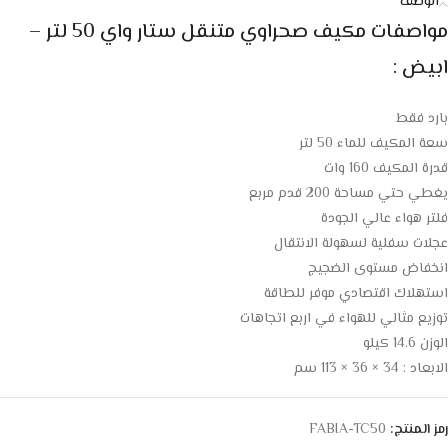
الوصف
مواصفات
مكيف صحراوي متنقل ستار واي 50 لتر –
ابيض
:
بارد فقط
سعة المكيف للماء 50 لتر
قدرة المكيف 160 وات
يغطي حتي مساحة 200 قدم مربع
فلتر هواء عالي الجودة
عجلات سفلية لسهولة الانتقال
انخفاض مستوى الضجيج
استهلاك اقتصادي موفر للطاقة
توزيع مثالي للهواء في اربع اتجاهات
الوزن 14.6 كيلو
الابعاد : 34 × 36 × 113 سم
رمز المنتج:
FABIA-TC50