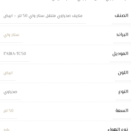
الصنف
مكيف صحراوي متنقل ستار واي 50 لتر – ابيض
البراند
ستار واي
الموديل
FABIA-TC50
اللون
ابيض
النوع
صحراوي
السعة
50 لتر
نوع الهواء
بارد