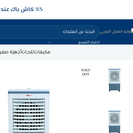
5‎% كاش باك عند الدفع عن طريق الفيزا البنكيه
اختيار القسم
مكيفات
ثلاجات
أجهزة صغير
SOLD
OUT