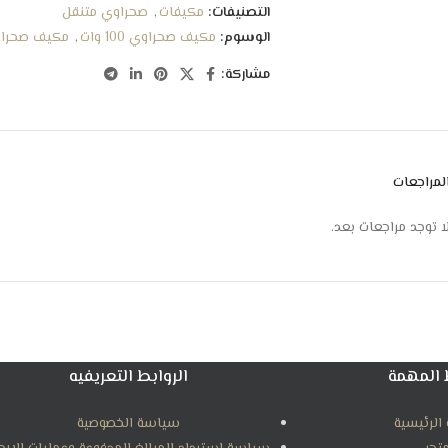
التصنيفات:
مكيفات
,
صحراوي متنقل
تغطيه مساحه من ٢٠ الي ٢٥متر مكعب
الوسوم:
مكيف صحراوي 100 وات
,
مكيف صحراوي 28
تصميم أنيق وعصري
استهلاك موفر للطاقة
مشاركة:
ضمان : عامين
لمراجعات
ا توجد مراجعات بعد.
 المهمة
الروابط التعريفيه
الرئيسية
سياسة الخصوصية