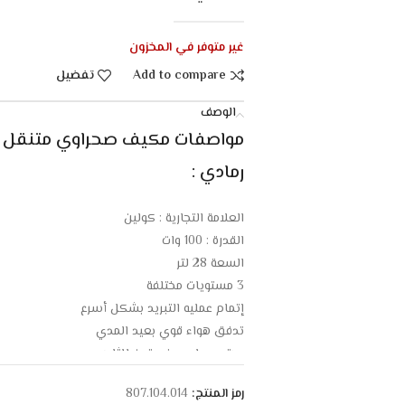
غير متوفر في المخزون
Add to compare
تفضيل
الوصف
رمادي :
العلامة التجارية : كولين
القدرة : 100 وات
السعة 28 لتر
3 مستويات مختلفة
إتمام عمليه التبريد بشكل أسرع
تدفق هواء قوي بعيد المدي
يحتوي علي صندوقين للثلج
يعمل في هدوء لا يسبب ازعاج
رمز المنتج:
807.104.014
قاعدة بها عجلات لتحريكه بسهولة