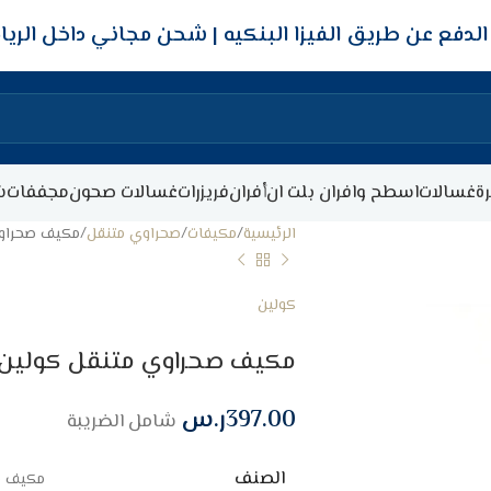
شحن مجاني داخل الري
ة
غسالات
اسطح وافران بلت ان
أفران
فريزرات
غسالات صحون
مجففات
ش
الرئيسية
مكيفات
صحراوي متنقل
مكيف صحراوي متنقل كولين
كولين
مكيف صحراوي متنقل كولين 28 لتر – 100 وات – أبيض/رماد
397.00
ر.س
شامل الضريبة
الصنف
مكيف صحراوي م