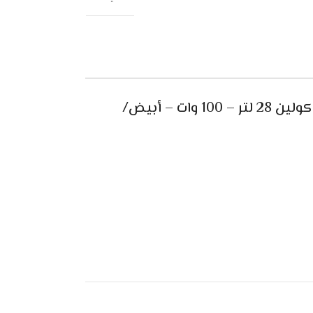
مواصفات مكيف صحراوي متنقل كولين 28 لتر – 100 وات – أبيض/