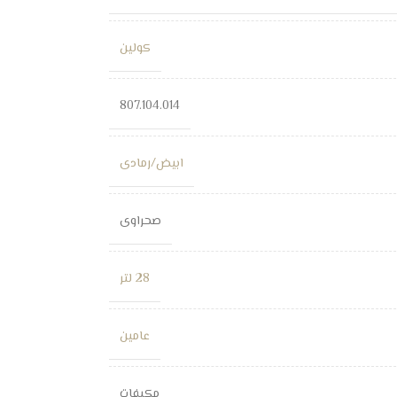
كولين
807.104.014
ابيض/رمادى
صحراوى
28 لتر
عامين
مكيفات