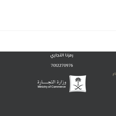
رمزنا التجاري
7012270976
اع