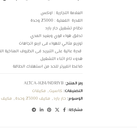
العلامة التجارية : اوكس
القدرة الفعلية : 23000 وحدة
نظام تشغيل حار بارد
تدفق هواء قوي وبعيد المدي
توزيع مثالي للهواء فى اربع اتجاهات
قدرة عالية على التبريد فى الظروف المناخية ال
هدوء تام اثناء التشغيل
ضاغط انفيرتر للحد من استهلاك الطاقة
فلتر لتنقية الهواء من الغبار والاتربة
مزود بمضخه تصريف مدمجه
رمز المنتج:
ALTCA-H24/NDR1YB
الابعاد : 84*84*24.6 سم
التصنيفات:
كاسيت
,
مكيفات
الوسوم:
حار بارد
,
مكيف 23000 وحدة
,
مكيف ان
مشاركة: