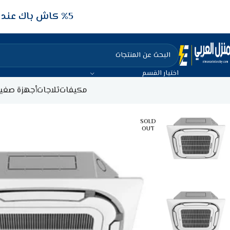
5‎% كاش باك عند الدفع عن طريق الفيزا البنكيه
اختيار القسم
مكيفات
ثلاجات
أجهزة صغير
SOLD
OUT