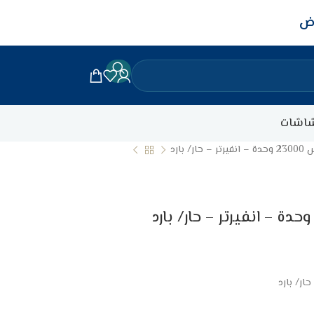
اض
اشات
 بارد