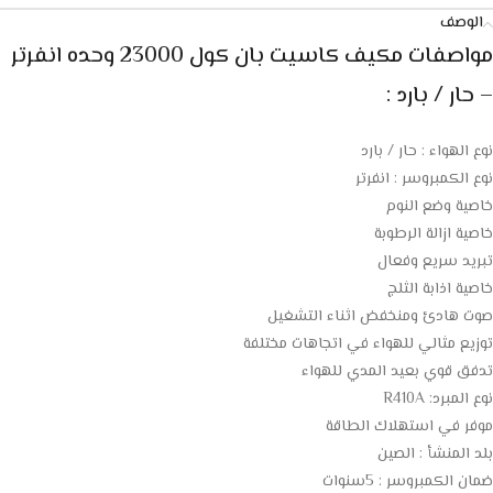
الوصف
مواصفات مكيف كاسيت بان كول 23000 وحده انفرتر
– حار / بارد :
نوع الهواء : حار / بارد
نوع الكمبروسر : انفرتر
خاصية وضع النوم
خاصية ازالة الرطوبة
تبريد سريع وفعال
خاصية اذابة الثلج
صوت هادئ ومنخفض اثناء التشغيل
توزيع مثالي للهواء في اتجاهات مختلفة
تدفق قوي بعيد المدي للهواء
نوع المبرد: R410A
موفر في استهلاك الطاقة
بلد المنشأ : الصين
ضمان الكمبروسر : 5سنوات