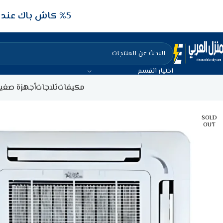
5‎% كاش باك عند الدفع عن طريق الفيزا البنكيه
اختيار القسم
مكيفات
ثلاجات
أجهزة صغير
SOLD
OUT