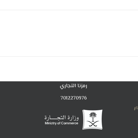
رمزنا التجاري
7012270976
اع