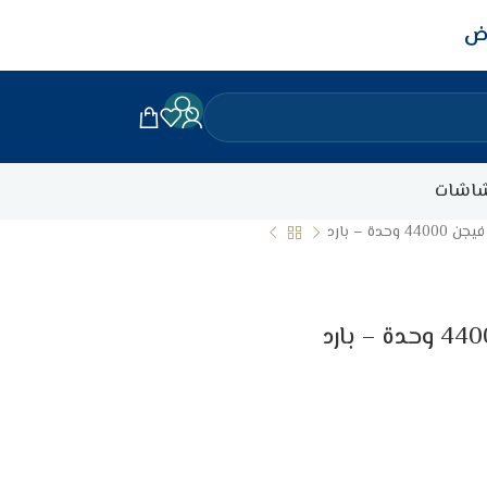
اض
اشات
ة – بارد