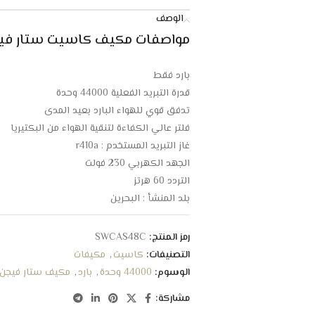
الوصف
مواصفات
مكيف كاسيت ستار فيجن 44000 وحدة –
بارد فقط
قدرة التبريد الفعلية 44000 وحدة
تدفق قوي للهواء البارد بعيد المدى
فلتر عالي الكفاءة لتنقية الهواء من البكتيريا
غاز التبريد المستخدم : r410a
الجهد الكهربي 230 فولت
التردد 60 هرتز
بلد المنشأ : البحرين
الابعاد : 92 × 92 × 31 سم
رمز المنتج:
SWCAS48C
التصنيفات:
كاسيت
,
مكيفات
الوسوم:
44000 وحدة
,
بارد
,
مكيف ستار فيجن
مشاركة: