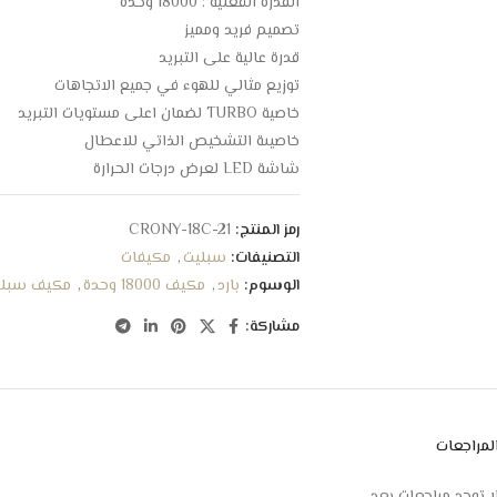
القدرة الفعلية : 18000 وحدة
تصميم فريد ومميز
قدرة عالية على التبريد
توزيع مثالي للهوء في جميع الاتجاهات
خاصية TURBO لضمان اعلى مستويات التبريد
خاصيىة التشخيص الذاتي للاعطال
شاشة LED لعرض درجات الحرارة
فلتر عالي الكفاءة لتنقية الهواء
خاصية FOLLOW ME
رمز المنتج:
CRONY-18C-21
مزود بمؤقت للتحكم فى التشغيل والايقاف
التصنيفات:
سبليت
,
مكيفات
يمتاز بهدوئه التام اثناء التشغيل
الوسوم:
بارد
,
مكيف 18000 وحدة
,
مكيف سبلي
استهلاك موفر للطاقة الكهربائية
مشاركة:
كاشف تهريب وتسريب الفريون
خاصية الحفظ والاستعاده للاعدادت فى حال انقطا
الابعاد : 22 * 101 * 31.5 سم
لمراجعات