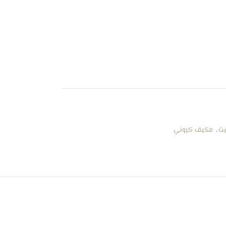
ت
,
مكيف كروني
ع التيار