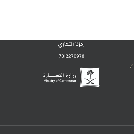
رمزنا التجاري
7012270976
اع