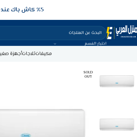
5‎% كاش باك عند الدفع عن طريق الفيزا البنكيه
اختيار القسم
مكيفات
ثلاجات
أجهزة صغير
SOLD
OUT