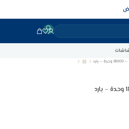
اض
اشات
بارد