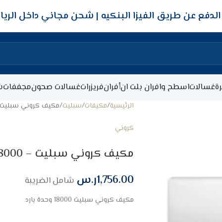
شحن مجاني داخل الري
ة
غسالات
اسطح وافران بلت ان
أفران
فريزرات
غسالات صحون
مجففات
ش
الرئيسية
مكيفات
سبليت
مكيف كروني سبليت – 18000 وحدة – 
كروني
مكيف كروني سبليت – 18000 وحدة – بارد
1,756.00
ر.س
شامل الضريبة
مكيف كروني سبليت 18000 وحدة بارد