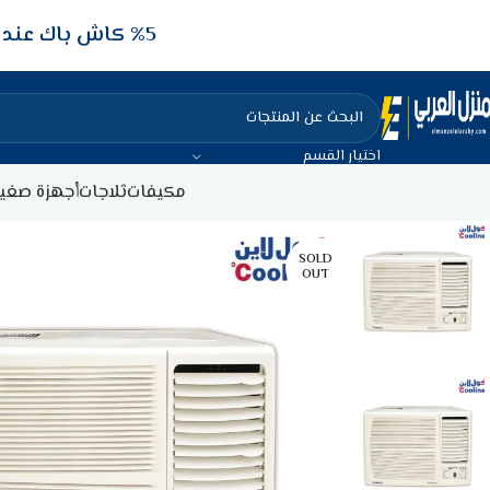
5‎% كاش باك عند الدفع عن طريق الفيزا البنكيه
اختيار القسم
مكيفات
ثلاجات
أجهزة صغير
SOLD
OUT