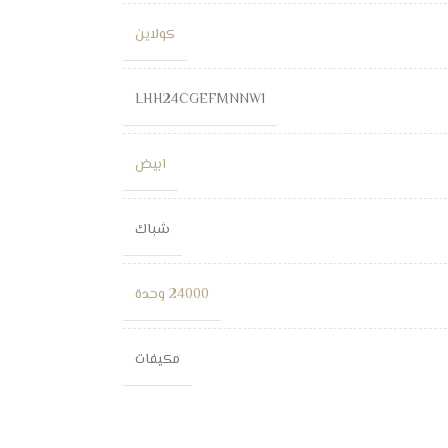
كولاين
LHH24CGEFMNNW1
ابيض
شباك
24000 وحدة
مكيفات