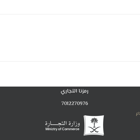
رمزنا التجاري
7012270976
اع