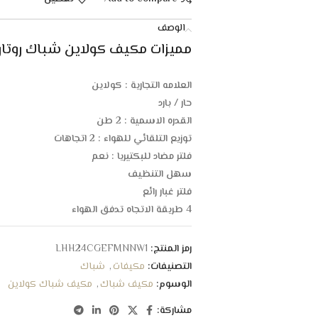
الوصف
مميزات مكيف كولاين شباك روتاري 21.600 وحدة – حار / با
العلامه التجارية : كولاين
حار / بارد
القدره الاسمية : 2 طن
توزيع التلقائي للهواء : 2 اتجاهات
فلتر مضاد للبكتيريا : نعم
سهل التنظيف
فلتر غبار رائع
4 طريقة الاتجاه تدفق الهواء
ضاغط روتارى عالى الكفاءه
مشتوى ضجيج منخفض
رمز المنتج:
LHH24CGEFMNNW1
تصميم مميز و انيق
التصنيفات:
مكيفات
,
شباك
الوسوم:
مكيف شباك
,
مكيف شباك كولاين
مشاركة: