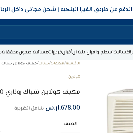
شحن مجاني داخل الري
ة
غسالات
اسطح وافران بلت ان
أفران
فريزرات
غسالات صحون
مجففات
ش
الرئيسية
مكيفات
شباك
مكيف كولاين شباك روتاري 21.600 وحدة –
كولاين
مكيف كولاين شباك روتاري 21.600 وحدة – حار / بارد
1,678.00
ر.س
شامل الضريبة
الصنف