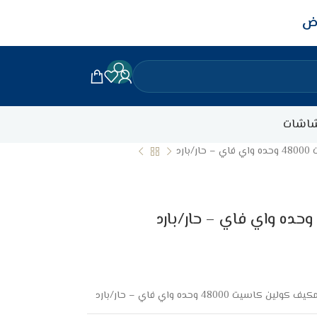
اض
اشات
ارد
كيف كولين كاسيت 48000 وحده واي فاي – حار/بارد