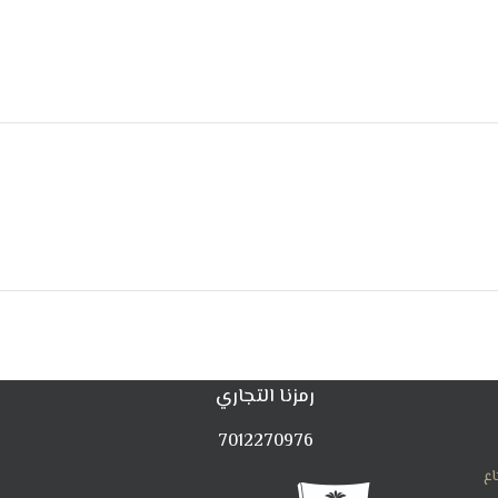
رمزنا التجاري
7012270976
اع