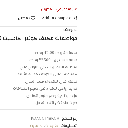
غير متوفر في المخزون
Add to compare
تفضيل
الوصف
مواصفات مكيف كولين كاسيت 48000 وحده واي فاي – حار/بارد :
سعة التبريد : 41200 وحده
سعة التسخين : 55300 وحده
امكانية الاتصال الذكي بالواي فاي
كمبروسر عالي الجودة بكفاءة مثالية
تدفق قوي للهدواء بعيد المدي
توزيع رباعي للهواء في جميع الاتجاهات
مزود بخاصية وضع النوم الهادئ
صوت منخفض اثناء العمل
امكانية التحكم بحرارة الغرفة
فلتر عالي الكفاءة لتنقية الهواء م الاتربة والغبار
رمز المنتج:
KOACCT48KCH
ريش داخلية نحاسية متينة للتحمل الطويل
التصنيفات:
مكيفات
,
كاسيت