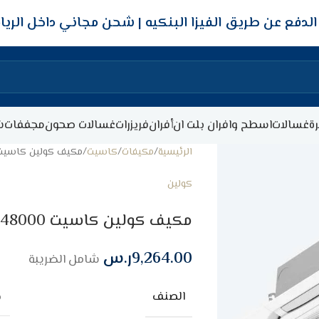
شحن مجاني داخل الري
ة
غسالات
اسطح وافران بلت ان
أفران
فريزرات
غسالات صحون
مجففات
ش
الرئيسية
مكيفات
كاسيت
مكيف كولين كاسيت 48000 وحده واي فاي – حار/ب
كولين
مكيف كولين كاسيت 48000 وحده واي فاي – حار/بارد
9,264.00
ر.س
شامل الضريبة
الصنف
م