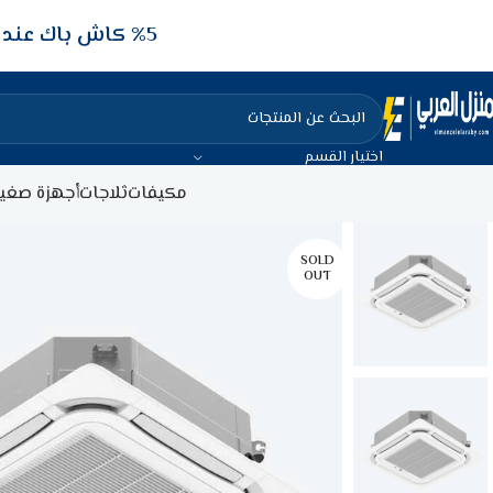
5‎% كاش باك عند الدفع عن طريق الفيزا البنكيه
اختيار القسم
مكيفات
ثلاجات
أجهزة صغير
SOLD
OUT