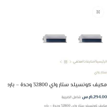
Click to enlarge
الرئيسية
مكيفات
مخفي
ستار واي
مكيف كونسيلد ستار واي 32800 وحدة – بارد
6,294.00
ر.س
شامل الضريبة
مكيف كونسيلد ستار واي 32800 وحدة – بارد