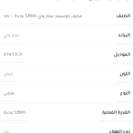
الصنف
مكيف كونسيلد ستار واي 32800 وحدة – بارد
البراند
ستار واي
الموديل
STW37CD
اللون
ابيض
النوع
مخفي
القدرة الفعلية
32800 وحدة
نوع الهواء
بارد