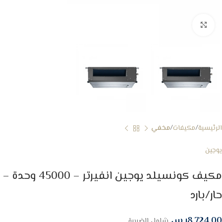
Click to enlarge
الرئيسية
مكيفات
مخفي
يوجين
مكيف كونسيلد يوجين انفيرتر – 45000 وحدة –
حار/بارد
8,724.00
ر.س
شامل الضريبة