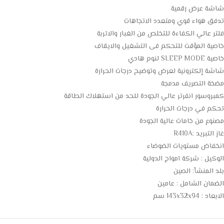
شاشة عرض رقمية
تدفق هواء قوي ومتعدد الاتجاهات
فلتر عالي الكفاءة للتخلص من الغبار والاتربة
خاصية المؤقت للتحكم فى التشغيل والايقاف
خاصية SLEEP MODE لنوم هادي
شاشة إلكترونية لعرض وتوضيح درجات الحرارة
مضخة التصريف مدمجة
كمبروسور انفرتر عالي الجودة للحد من استهلاك الطاقة
تحكم في درجات الحرارة
مصنوع من خامات عالية الجودة
غاز التبريد :R410A
انخفاض مستويات الضوضاء
الوكيل : شركة امواج الدولية
بلد المنشأ: الصين
الضمان الشامل : عامين
الابعاد : 143x32x94 سم