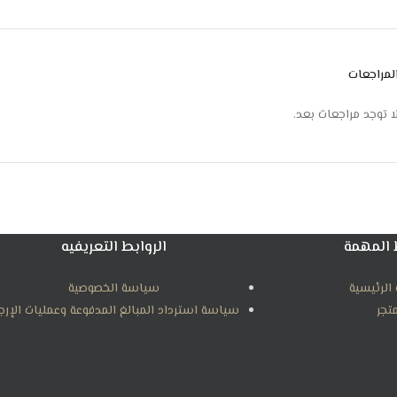
مصنوع من مواد فائقة الجودة
غاز الفريون R410a صديق للبيئة
مستوى الضوضاء: 12 ديسيبل
لمراجعات
الجهد الكهربي: 220 – 230 فولت
التردد: 60 هرتز
ا توجد مراجعات بعد.
الابعاد : 37.7 * 40.2 * 86.2 سم
بلد المنشأ : الصين
 المهمة
الروابط التعريفيه
الرئيسية
سياسة الخصوصية
متجر
سياسة استرداد المبالغ المدفوعة وعمليات الإرج