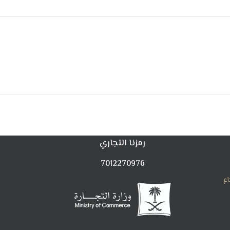
رمزنا التجاري
7012270976
اع