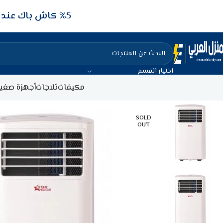
5‎% كاش باك عند الدفع عن طريق الفيزا البنكيه
اختيار القسم
مكيفات
ثلاجات
أجهزة صغير
SOLD
OUT