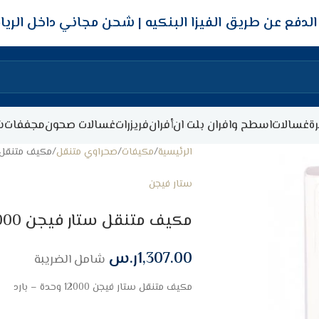
شحن مجاني داخل الري
ة
غسالات
اسطح وافران بلت ان
أفران
فريزرات
غسالات صحون
مجففات
ش
الرئيسية
مكيفات
صحراوي متنقل
مكيف متنقل ستار فيجن
ستار فيجن
مكيف متنقل ستار فيجن 12000 وحدة – بارد
1,307.00
ر.س
شامل الضريبة
مكيف متنقل ستار فيجن 12000 وحدة – بارد