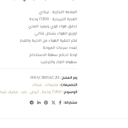
العلامة التجارية : نيكاي
القدرة التبريدية : 17200 وحدة
تدفق هواء قوي وبعيد المدي
توزيع الهواء بشكل مثالي
فلتر لتنقية الهواء من الاتربة والغبار
تعدد سرعات المروحة
لوحة تحكم سهلة الاستخدام
سهوله الفك والتركيب
انخفاض مستوي الضجيج
استهلاك موفر للطاقة الكهربائية
رمز المنتج:
NWAC18056C24
ريش ذهبيه لحماية لفائف المكثف من التاكل
التصنيفات:
مكيفات
,
شباك
الوسوم:
17200 وحدة
,
أبيض
,
بارد
,
مكيف شبا
مشاركة: