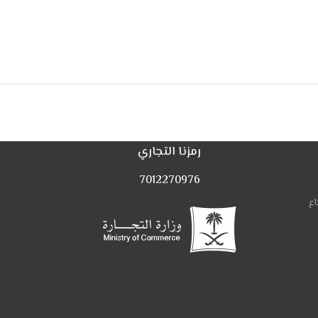
رمزنا التجاري
7012270976
اع