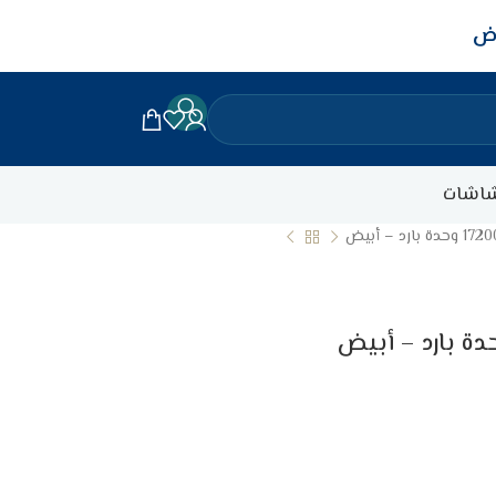
اض
اشات