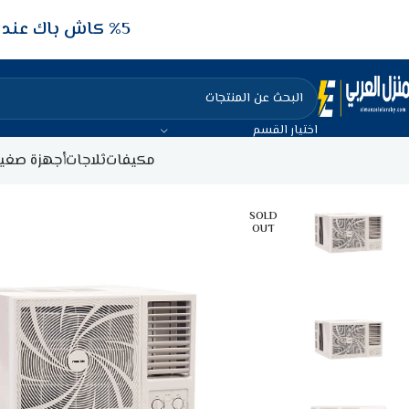
5‎% كاش باك عند الدفع عن طريق الفيزا البنكيه
اختيار القسم
مكيفات
ثلاجات
أجهزة صغير
SOLD
OUT