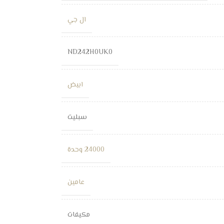
ال جي
ND242H0UK0
ابيض
سبليت
24000 وحدة
عامين
مكيفات