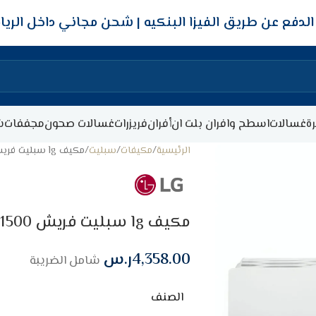
شحن مجاني داخل الري
ة
غسالات
اسطح وافران بلت ان
أفران
فريزرات
غسالات صحون
مجففات
ش
الرئيسية
مكيفات
سبليت
مكيف lg سبليت فريش 21500 وحده – حار/بارد
مكيف lg سبليت فريش 21500 وحده – حار/بارد
4,358.00
ر.س
شامل الضريبة
الصنف