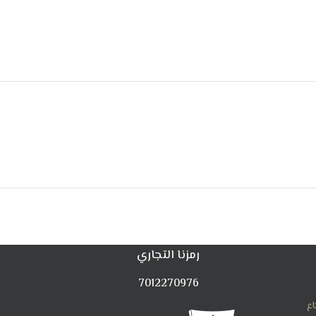
رمزنا التجاري
7012270976
اع