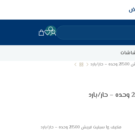
اض
اشات
مكيف lg سبليت فريش 21500 وحده – حار/بارد