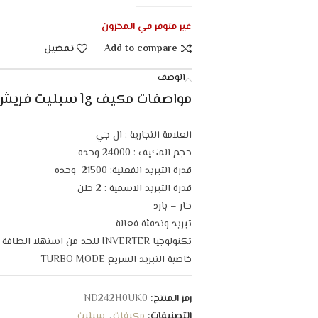
غير متوفر في المخزون
Add to compare
تفضيل
الوصف
مواصفات مكيف lg سبليت فريش 21500 وحده – حار/بارد :
العلامة التجارية : ال جي
حجم المكيف : 24000 وحده
قدرة التبريد الفعلية: 21500 وحده
قدرة التبريد الاسمية : 2 طن
حار – بارد
تبريد وتدفئة فعالة
تكنولوجيا INVERTER للحد من استهلا الطاقة
خاصية التبريد السريع TURBO MODE
خاصية التشغيل اثناء النوم SLEEP MODE
مزود بـ TIMER للتحكم بالتشغيل والايقاف
رمز المنتج:
ND242H0UK0
مزود بـ شاشة عرض الكترونية LED لعرض درجات الحرارة
التصنيفات:
مكيفات
,
سبليت