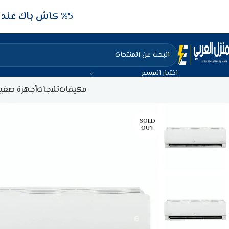
5‎% كاش باك عند الدفع عن طريق الفيزا البنكيه
اختيار القسم
مكيفات
ثلاجات
أجهزة صغير
SOLD
OUT