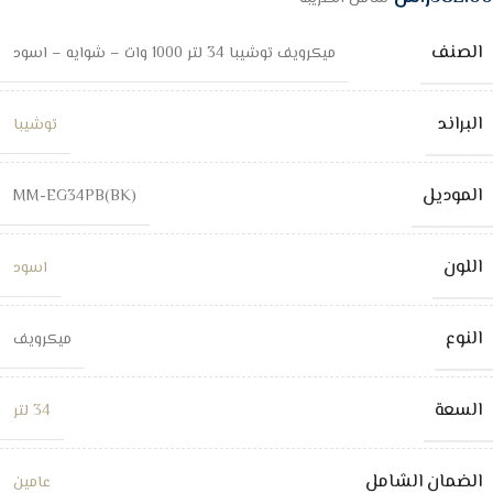
الصنف
ميكرويف توشيبا 34 لتر 1000 وات – شوايه – اسود
البراند
توشيبا
الموديل
MM-EG34PB(BK)
اللون
اسود
النوع
ميكرويف
السعة
34 لتر
الضمان الشامل
عامين