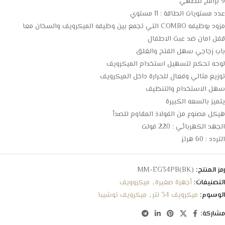
9 برامج للطهي
عدد مستويات الطاقة : 11 مستوي
مزود بوظيفه COMBO التي تجمع بين وظيفه الميكرويف والسخان معا
قفل امان ضد عبث الاطفال
باب زجاجي سهل الفتح والغلق
لوحه تحكم لتسهيل استخدام الميكرويف
توزيع مثالي وفعال للحرارة داخل الميكرويف
سهل الاستخدام والتنظيف
يتميز بالسعه الكبيرة
هيكل مصنوع من الفولاذ المقاوم للصدأ
الجهد الكهربائي : 220 فولت
التردد : 60 هرتز
رمز المنتج:
MM-EG34PB(BK)
التصنيفات:
أجهزة صغيرة
,
ميكروويف
الوسوم:
ميكرويف 34 لتر
,
ميكرويف توشيبا
مشاركة: