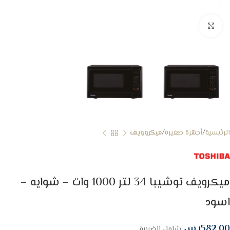
Click to enlarge
الرئيسية
أجهزة صغيرة
ميكروويف
ميكرويف توشيبا 34 لتر 1000 وات – شوايه –
اسود
582.00
ر.س
شامل الضريبة