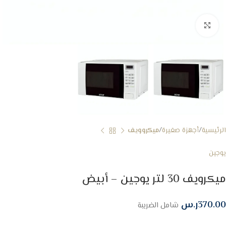
Click to enlarge
الرئيسية
أجهزة صغيرة
ميكروويف
يوجين
ميكرويف 30 لتر يوجين – أبيض
370.00
ر.س
شامل الضريبة