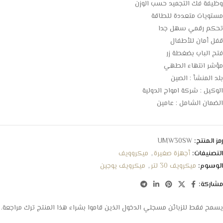
وظيفة فك التجميد حسب الوزن
مستويات متعددة للطاقة
تحكم رقمي سهل جدا
قفل أمان للأطفال
فتح الباب بضغطة زر
مؤشر انتهاء الطهي
بلد المنشأ : الصين
الوكيل : شركة امواج الدولية
الضمان الشامل : عامين
رمز المنتج:
UMW30SW
التصنيفات:
أجهزة صغيرة
,
ميكروويف
الوسوم:
ميكرويف 30 لتر
,
ميكرويف يوجين
مشاركة:
يسمح فقط للزبائن مسجلي الدخول الذين قاموا بشراء هذا المنتج ترك مراجعة.