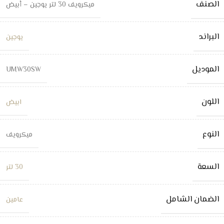
الصنف
ميكرويف 30 لتر يوجين – أبيض
البراند
يوجين
الموديل
UMW30SW
اللون
ابيض
النوع
ميكرويف
السعة
30 لتر
الضمان الشامل
عامين