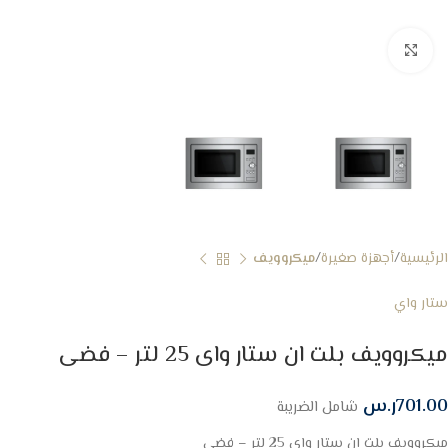
Click to enlarge
الرئيسية
أجهزة صغيرة
ميكروويف
ستار واي
ميكروويف بلت ان ستار واى 25 لتر – فضى
701.00
ر.س
شامل الضريبة
ميكروويف بلت ان ستار واى 25 لتر – فضى