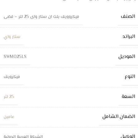
الصنف
ميكروويف بلت ان ستار واى 25 لتر – فضى
البراند
ستار واي
الموديل
SWMO25LS
النوع
ميكرويف
السعة
25 لتر
الضمان الشامل
عامين
الوكيل
الشركة العربية الدولية